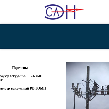
Перечень:
лоузер вакуумный РВ-БЭМН
 кВ
клоузер вакуумный РВ-БЭМН