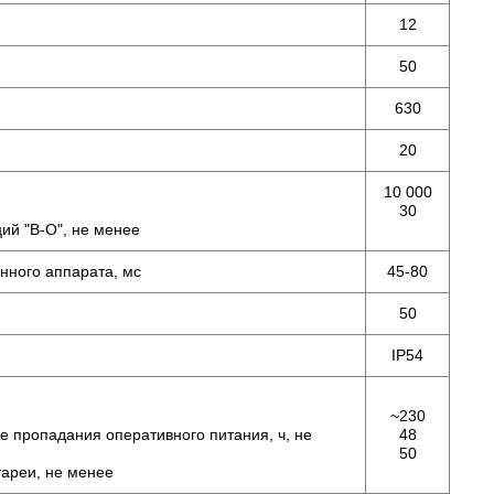
12
50
630
20
10 000
30
ий "В-О", не менее
нного аппарата, мс
45-80
50
IP54
~230
е пропадания оперативного питания, ч, не
48
50
тареи, не менее