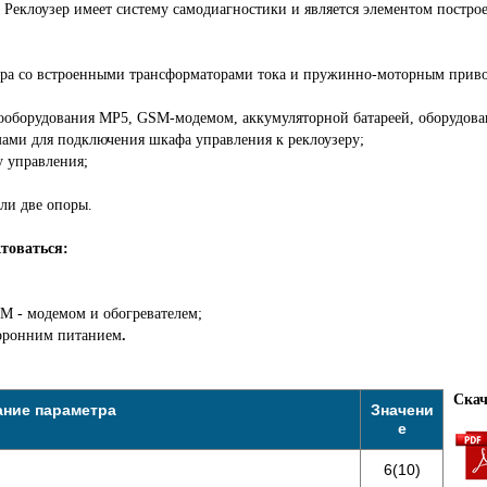
 Реклоузер имеет систему самодиагностики и является элементом постро
ера со встроенными трансформаторами тока и пружинно-моторным прив
ооборудования МР5, GSM-модемом, аккумуляторной батареей, оборудова
ами для подключения шкафа управления к реклоузеру;
у управления;
ли две опоры.
товаться:
M - модемом и обогревателем;
торонним питанием
.
Скач
ние параметра
Значени
е
6(10)